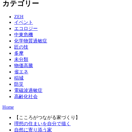
カテゴリー
ZEH
イベント
エコロジー
中東危機
化学物質過敏症
匠の技
多摩
未分類
物価高騰
省エネ
稲城
防災
電磁波過敏症
高齢化社会
Home
【こころがつながる家づくり】
理想の住まいを自分で描く
自然に寄り添う家