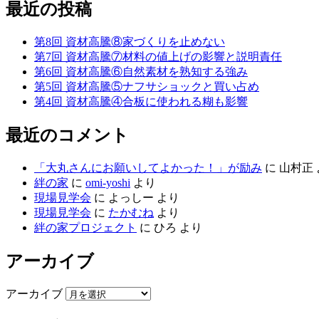
最近の投稿
第8回 資材高騰⑧家づくりを止めない
第7回 資材高騰⑦材料の値上げの影響と説明責任
第6回 資材高騰⑥自然素材を熟知する強み
第5回 資材高騰⑤ナフサショックと買い占め
第4回 資材高騰④合板に使われる糊も影響
最近のコメント
「大丸さんにお願いしてよかった！」が励み
に
山村正
絆の家
に
omi-yoshi
より
現場見学会
に
よっしー
より
現場見学会
に
たかむね
より
絆の家プロジェクト
に
ひろ
より
アーカイブ
アーカイブ