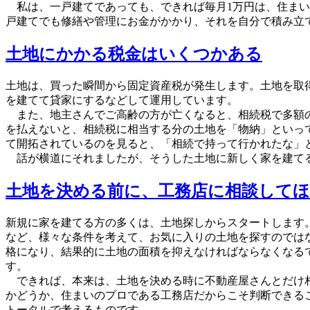
私は、一戸建てであっても、できれば毎月1万円は、住まい
戸建てでも修繕や管理にお金がかかり、それを自分で積み立
土地にかかる税金はいくつかある
土地は、買った瞬間から固定資産税が発生します。土地を取
を建てて貸家にするなどして運用しています。
また、地主さんでご高齢の方が亡くなると、相続税で多額の
を払えないと、相続税に相当する分の土地を「物納」といっ
て開拓されているのを見ると、「相続で持って行かれたな」
話が横道にそれましたが、そうした土地に新しく家を建てる
土地を決める前に、工務店に相談して
新規に家を建てる方の多くは、土地探しからスタートします
など、様々な条件を考えて、お気に入りの土地を探すのでは
格になり、結果的に土地の面積を抑えなければならなくなる
す。
できれば、本来は、土地を決める時に不動産屋さんとだけ相
かどうか、住まいのプロである工務店だからこそ判断できる
トータルで考えるものです。