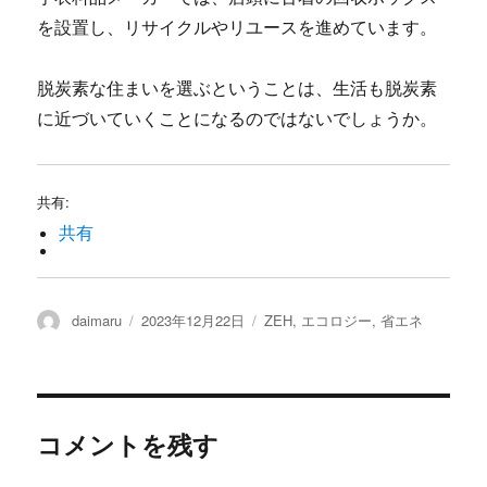
を設置し、リサイクルやリユースを進めています。
脱炭素な住まいを選ぶということは、生活も脱炭素
に近づいていくことになるのではないでしょうか。
共有:
共有
投
daimaru
投
2023年12月22日
カ
ZEH
,
エコロジー
,
省エネ
稿
稿
テ
者
日:
ゴ
リ
ー
コメントを残す