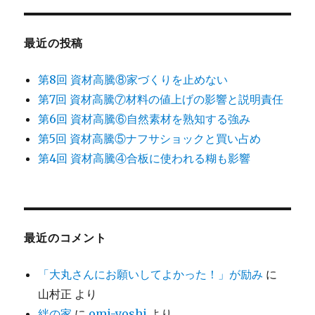
象:
最近の投稿
第8回 資材高騰⑧家づくりを止めない
第7回 資材高騰⑦材料の値上げの影響と説明責任
第6回 資材高騰⑥自然素材を熟知する強み
第5回 資材高騰⑤ナフサショックと買い占め
第4回 資材高騰④合板に使われる糊も影響
最近のコメント
「大丸さんにお願いしてよかった！」が励み
に
山村正
より
絆の家
に
omi-yoshi
より