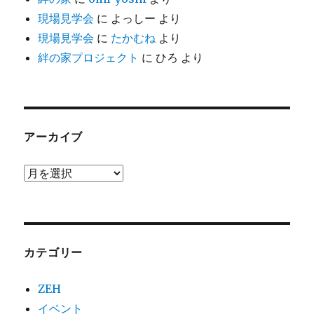
現場見学会
に
よっしー
より
現場見学会
に
たかむね
より
絆の家プロジェクト
に
ひろ
より
アーカイブ
ア
ー
カ
イ
カテゴリー
ブ
ZEH
イベント