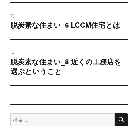
投
前
稿
脱炭素な住まい_6 LCCM住宅とは
過
去
ナ
の
ビ
投
次
稿:
ゲ
脱炭素な住まい_8 近くの工務店を
次
選ぶということ
の
ー
投
シ
稿:
ョ
ン
検
検
索
索
対