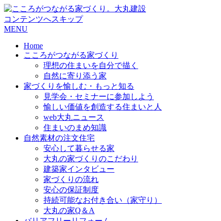
コンテンツへスキップ
MENU
Home
こころがつながる家づくり
理想の住まいを自分で描く
自然に寄り添う家
家づくりを愉しむ・もっと知る
見学会・セミナーに参加しよう
愉しい価値を創造する住まいと人
web大丸ニュース
住まいのまめ知識
自然素材の注文住宅
安心して暮らせる家
大丸の家づくりのこだわり
建築家インタビュー
家づくりの流れ
安心の保証制度
持続可能なお付き合い（家守り）
大丸の家Q＆A
バリアフリーリフォーム