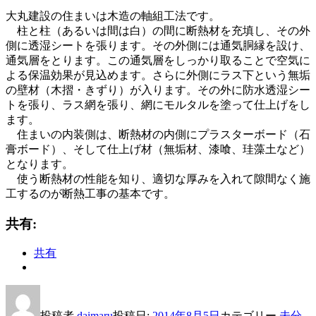
大丸建設の住まいは木造の軸組工法です。
柱と柱（あるいは間は白）の間に断熱材を充填し、その外
側に透湿シートを張ります。その外側には通気胴縁を設け、
通気層をとります。この通気層をしっかり取ることで空気に
よる保温効果が見込めます。さらに外側にラス下という無垢
の壁材（木摺・きずり）が入ります。その外に防水透湿シー
トを張り、ラス網を張り、網にモルタルを塗って仕上げをし
ます。
住まいの内装側は、断熱材の内側にプラスターボード（石
膏ボード）、そして仕上げ材（無垢材、漆喰、珪藻土など）
となります。
使う断熱材の性能を知り、適切な厚みを入れて隙間なく施
工するのが断熱工事の基本です。
共有:
共有
投稿者
daimaru
投稿日:
2014年8月5日
カテゴリー
未分