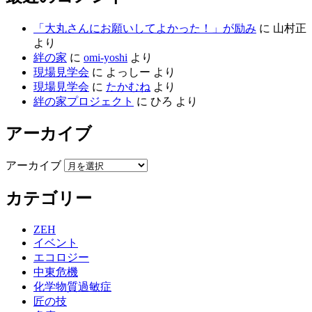
「大丸さんにお願いしてよかった！」が励み
に
山村正
より
絆の家
に
omi-yoshi
より
現場見学会
に
よっしー
より
現場見学会
に
たかむね
より
絆の家プロジェクト
に
ひろ
より
アーカイブ
アーカイブ
カテゴリー
ZEH
イベント
エコロジー
中東危機
化学物質過敏症
匠の技