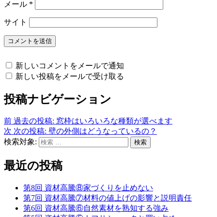
メール
*
サイト
新しいコメントをメールで通知
新しい投稿をメールで受け取る
投稿ナビゲーション
前
過去の投稿:
窓枠はいろいろな種類が選べます
次
次の投稿:
壁の外側はどうなっているの？
検索対象:
検索
最近の投稿
第8回 資材高騰⑧家づくりを止めない
第7回 資材高騰⑦材料の値上げの影響と説明責任
第6回 資材高騰⑥自然素材を熟知する強み