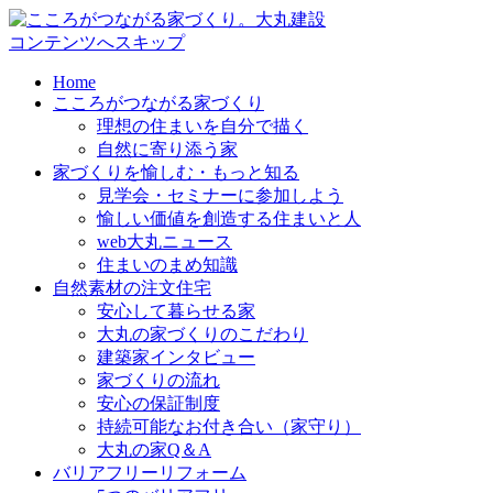
コンテンツへスキップ
Home
こころがつながる家づくり
理想の住まいを自分で描く
自然に寄り添う家
家づくりを愉しむ・もっと知る
見学会・セミナーに参加しよう
愉しい価値を創造する住まいと人
web大丸ニュース
住まいのまめ知識
自然素材の注文住宅
安心して暮らせる家
大丸の家づくりのこだわり
建築家インタビュー
家づくりの流れ
安心の保証制度
持続可能なお付き合い（家守り）
大丸の家Q＆A
バリアフリーリフォーム