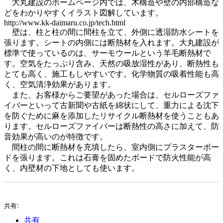
大丸建設のホームページ内では、木構造や壁の内部構造な
どをわかりやすくイラスト図解しています。
http://www.kk-daimaru.co.jp/tech.html
壁は、柱と柱の間に間柱を立て、外側に透湿防水シートを
張ります。シートの内側には断熱材を入れます。大丸建設が
標準で使っているのは、サーモウールという羊毛断熱材で
す。空気をたっぷり含み、天然の吸放湿性があり、断熱性も
とても高く、施工もしやすいです。化学物質の吸着性能も高
く、空気清浄効果があります。
また、お客様からご要望があった場合は、セルローズファ
イバーといって古新聞や古紙を綿状にして、重力による沈下
を防ぐために麻を添加したリサイクル断熱材を使うこともあ
ります。セルローズファイバーは断熱性の高さに加えて、防
音効果が高いのが特徴です。
間柱の間に断熱材を充填したら、室内側にプラスターボー
ドを張ります。これは石膏を固めたボードで防火性能が高
く、内壁材の下地としても使います。
共有:
共有