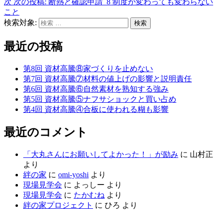
次
次の投稿:
断熱と確認申請_8 制度が変わっても変わらない
こと
検索対象:
検索
最近の投稿
第8回 資材高騰⑧家づくりを止めない
第7回 資材高騰⑦材料の値上げの影響と説明責任
第6回 資材高騰⑥自然素材を熟知する強み
第5回 資材高騰⑤ナフサショックと買い占め
第4回 資材高騰④合板に使われる糊も影響
最近のコメント
「大丸さんにお願いしてよかった！」が励み
に
山村正
より
絆の家
に
omi-yoshi
より
現場見学会
に
よっしー
より
現場見学会
に
たかむね
より
絆の家プロジェクト
に
ひろ
より