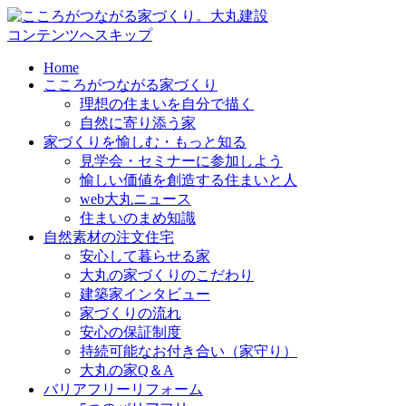
コンテンツへスキップ
Home
こころがつながる家づくり
理想の住まいを自分で描く
自然に寄り添う家
家づくりを愉しむ・もっと知る
見学会・セミナーに参加しよう
愉しい価値を創造する住まいと人
web大丸ニュース
住まいのまめ知識
自然素材の注文住宅
安心して暮らせる家
大丸の家づくりのこだわり
建築家インタビュー
家づくりの流れ
安心の保証制度
持続可能なお付き合い（家守り）
大丸の家Q＆A
バリアフリーリフォーム