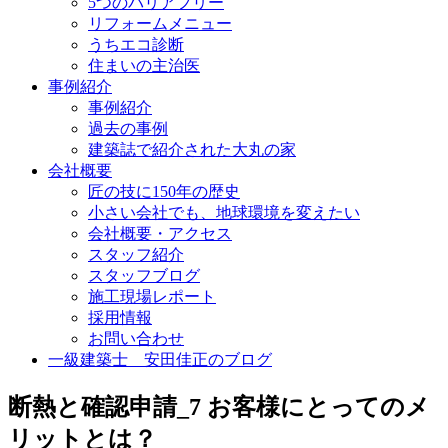
5つのバリアフリー
リフォームメニュー
うちエコ診断
住まいの主治医
事例紹介
事例紹介
過去の事例
建築誌で紹介された大丸の家
会社概要
匠の技に150年の歴史
小さい会社でも、地球環境を変えたい
会社概要・アクセス
スタッフ紹介
スタッフブログ
施工現場レポート
採用情報
お問い合わせ
一級建築士 安田佳正のブログ
断熱と確認申請_7 お客様にとってのメ
リットとは？