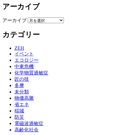
アーカイブ
アーカイブ
カテゴリー
ZEH
イベント
エコロジー
中東危機
化学物質過敏症
匠の技
多摩
未分類
物価高騰
省エネ
稲城
防災
電磁波過敏症
高齢化社会