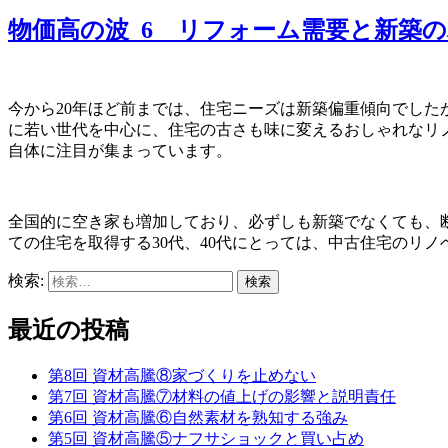
物価高の波_6 リフォーム需要と新築
今から20年ほど前までは、住宅ニーズは新築偏重傾向でした
に若い世代を中心に、住宅の古さも味に変えるおしゃれなリ
自体に注目が集まっています。
全国的に空き家も増加しており、必ずしも新築でなくても、
ての住宅を取得する30代、40代にとっては、中古住宅のリ
検索:
最近の投稿
第8回 資材高騰⑧家づくりを止めない
第7回 資材高騰⑦材料の値上げの影響と説明責任
第6回 資材高騰⑥自然素材を熟知する強み
第5回 資材高騰⑤ナフサショックと買い占め