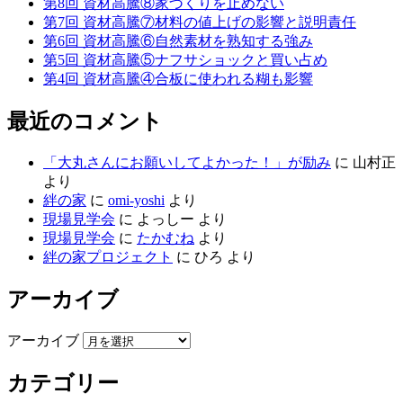
第8回 資材高騰⑧家づくりを止めない
第7回 資材高騰⑦材料の値上げの影響と説明責任
第6回 資材高騰⑥自然素材を熟知する強み
第5回 資材高騰⑤ナフサショックと買い占め
第4回 資材高騰④合板に使われる糊も影響
最近のコメント
「大丸さんにお願いしてよかった！」が励み
に
山村正
より
絆の家
に
omi-yoshi
より
現場見学会
に
よっしー
より
現場見学会
に
たかむね
より
絆の家プロジェクト
に
ひろ
より
アーカイブ
アーカイブ
カテゴリー