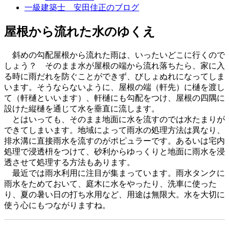
一級建築士 安田佳正のブログ
屋根から流れた水のゆくえ
斜めの勾配屋根から流れた雨は、いったいどこに行くので
しょう？ そのまま水が屋根の端から流れ落ちたら、家に入
る時に雨だれを防ぐことができず、びしょぬれになってしま
います。そうならないように、屋根の端（軒先）に樋を渡し
て（軒樋といいます）、軒樋にも勾配をつけ、屋根の四隅に
設けた縦樋を通じて水を垂直に流します。
とはいっても、そのまま地面に水を流すのでは水たまりが
できてしまいます。地域によって雨水の処理方法は異なり、
排水溝に直接雨水を流すのがポピュラーです。あるいは宅内
処理で浸透枡をつけて、砂利からゆっくりと地面に雨水を浸
透させて処理する方法もあります。
最近では雨水利用に注目が集まっています。雨水タンクに
雨水をためておいて、庭木に水をやったり、洗車に使った
り、夏の暑い日の打ち水用など、用途は無限大。水を大切に
使う心にもつながりますね。