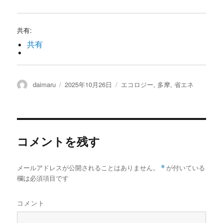
共有:
共有
投
daimaru
投
2025年10月26日
カ
エコロジー
,
多摩
,
省エネ
稿
稿
テ
者
日:
ゴ
リ
ー
コメントを残す
メールアドレスが公開されることはありません。
*
が付いている
欄は必須項目です
コメント