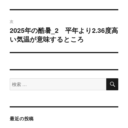
の
ビ
投
稿:
ゲ
次
2025年の酷暑_2 平年より2.36度高
次
ー
い気温が意味するところ
の
シ
投
稿:
ョ
ン
検
検
索
索
対
象:
最近の投稿