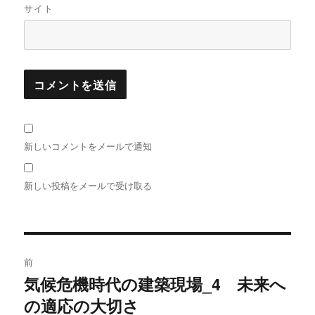
サイト
新しいコメントをメールで通知
新しい投稿をメールで受け取る
投
前
稿
気候危機時代の建築現場_4 未来へ
過
の適応の大切さ
去
ナ