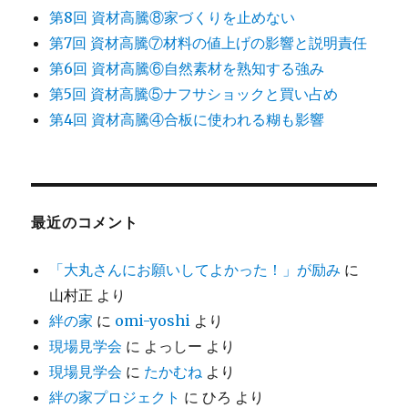
第8回 資材高騰⑧家づくりを止めない
第7回 資材高騰⑦材料の値上げの影響と説明責任
第6回 資材高騰⑥自然素材を熟知する強み
第5回 資材高騰⑤ナフサショックと買い占め
第4回 資材高騰④合板に使われる糊も影響
最近のコメント
「大丸さんにお願いしてよかった！」が励み
に
山村正
より
絆の家
に
omi-yoshi
より
現場見学会
に
よっしー
より
現場見学会
に
たかむね
より
絆の家プロジェクト
に
ひろ
より