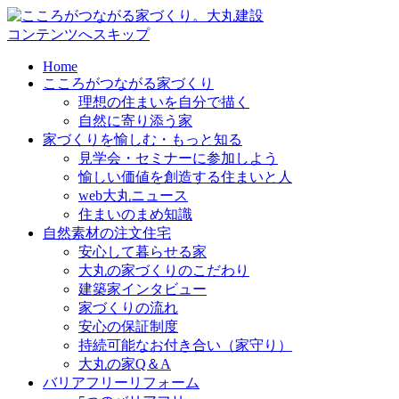
コンテンツへスキップ
Home
こころがつながる家づくり
理想の住まいを自分で描く
自然に寄り添う家
家づくりを愉しむ・もっと知る
見学会・セミナーに参加しよう
愉しい価値を創造する住まいと人
web大丸ニュース
住まいのまめ知識
自然素材の注文住宅
安心して暮らせる家
大丸の家づくりのこだわり
建築家インタビュー
家づくりの流れ
安心の保証制度
持続可能なお付き合い（家守り）
大丸の家Q＆A
バリアフリーリフォーム