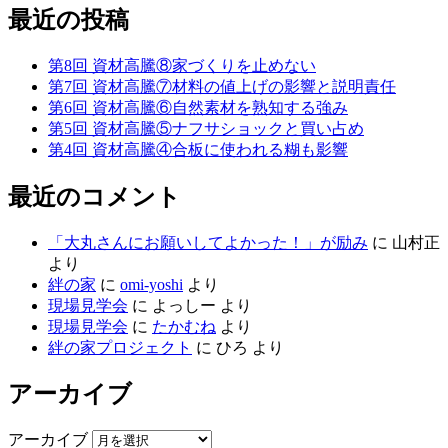
最近の投稿
第8回 資材高騰⑧家づくりを止めない
第7回 資材高騰⑦材料の値上げの影響と説明責任
第6回 資材高騰⑥自然素材を熟知する強み
第5回 資材高騰⑤ナフサショックと買い占め
第4回 資材高騰④合板に使われる糊も影響
最近のコメント
「大丸さんにお願いしてよかった！」が励み
に
山村正
より
絆の家
に
omi-yoshi
より
現場見学会
に
よっしー
より
現場見学会
に
たかむね
より
絆の家プロジェクト
に
ひろ
より
アーカイブ
アーカイブ