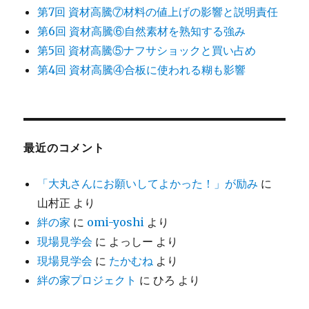
第7回 資材高騰⑦材料の値上げの影響と説明責任
第6回 資材高騰⑥自然素材を熟知する強み
第5回 資材高騰⑤ナフサショックと買い占め
第4回 資材高騰④合板に使われる糊も影響
最近のコメント
「大丸さんにお願いしてよかった！」が励み
に
山村正
より
絆の家
に
omi-yoshi
より
現場見学会
に
よっしー
より
現場見学会
に
たかむね
より
絆の家プロジェクト
に
ひろ
より