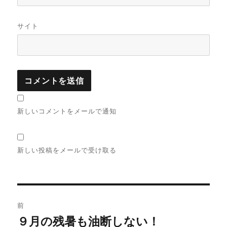
サイト
新しいコメントをメールで通知
新しい投稿をメールで受け取る
投
前
稿
９月の残暑も油断しない！
過