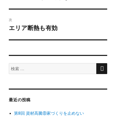
去
ナ
の
ビ
投
次
稿:
ゲ
エリア断熱も有効
次
の
ー
投
シ
稿:
ョ
検
検
索
ン
索
対
象:
最近の投稿
第8回 資材高騰⑧家づくりを止めない