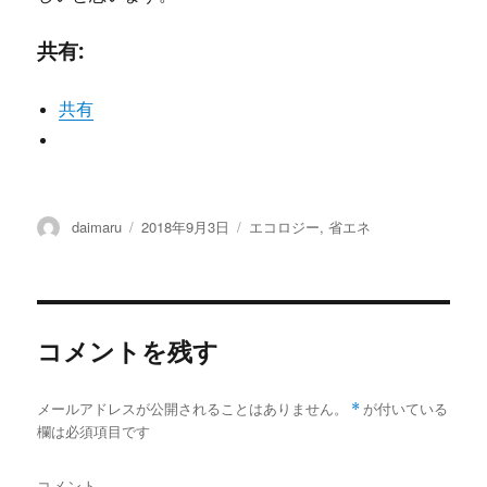
共有:
共有
投
daimaru
投
2018年9月3日
カ
エコロジー
,
省エネ
稿
稿
テ
者
日:
ゴ
リ
ー
コメントを残す
メールアドレスが公開されることはありません。
*
が付いている
欄は必須項目です
コメント