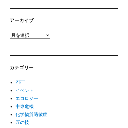
アーカイブ
ア
ー
カ
イ
カテゴリー
ブ
ZEH
イベント
エコロジー
中東危機
化学物質過敏症
匠の技