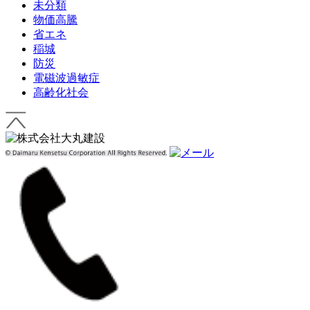
未分類
物価高騰
省エネ
稲城
防災
電磁波過敏症
高齢化社会