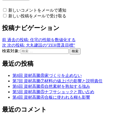
新しいコメントをメールで通知
新しい投稿をメールで受け取る
投稿ナビゲーション
前
過去の投稿:
住宅の性能を数値化する
次
次の投稿:
大丸建設の”ZEH普及目標”
検索対象:
検索
最近の投稿
第8回 資材高騰⑧家づくりを止めない
第7回 資材高騰⑦材料の値上げの影響と説明責任
第6回 資材高騰⑥自然素材を熟知する強み
第5回 資材高騰⑤ナフサショックと買い占め
第4回 資材高騰④合板に使われる糊も影響
最近のコメント