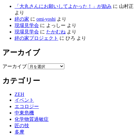
「大丸さんにお願いしてよかった！」が励み
に
山村正
より
絆の家
に
omi-yoshi
より
現場見学会
に
よっしー
より
現場見学会
に
たかむね
より
絆の家プロジェクト
に
ひろ
より
アーカイブ
アーカイブ
カテゴリー
ZEH
イベント
エコロジー
中東危機
化学物質過敏症
匠の技
多摩