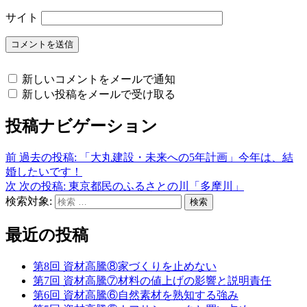
サイト
新しいコメントをメールで通知
新しい投稿をメールで受け取る
投稿ナビゲーション
前
過去の投稿:
「大丸建設・未来への5年計画」今年は、結
婚したいです！
次
次の投稿:
東京都民のふるさとの川「多摩川」
検索対象:
検索
最近の投稿
第8回 資材高騰⑧家づくりを止めない
第7回 資材高騰⑦材料の値上げの影響と説明責任
第6回 資材高騰⑥自然素材を熟知する強み