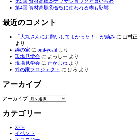
第5回 資材高騰⑤ナフサショックと買い占め
第4回 資材高騰④合板に使われる糊も影響
最近のコメント
「大丸さんにお願いしてよかった！」が励み
に
山村正
より
絆の家
に
omi-yoshi
より
現場見学会
に
よっしー
より
現場見学会
に
たかむね
より
絆の家プロジェクト
に
ひろ
より
アーカイブ
アーカイブ
カテゴリー
ZEH
イベント
エコロジー