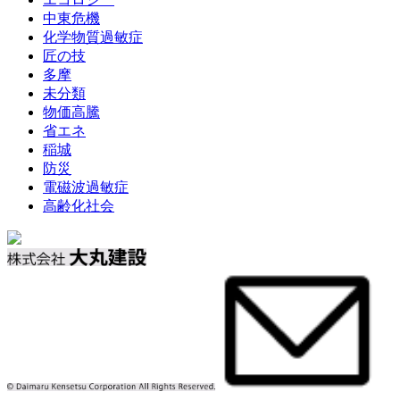
中東危機
化学物質過敏症
匠の技
多摩
未分類
物価高騰
省エネ
稲城
防災
電磁波過敏症
高齢化社会