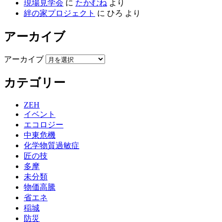
現場見学会
に
たかむね
より
絆の家プロジェクト
に
ひろ
より
アーカイブ
アーカイブ
カテゴリー
ZEH
イベント
エコロジー
中東危機
化学物質過敏症
匠の技
多摩
未分類
物価高騰
省エネ
稲城
防災