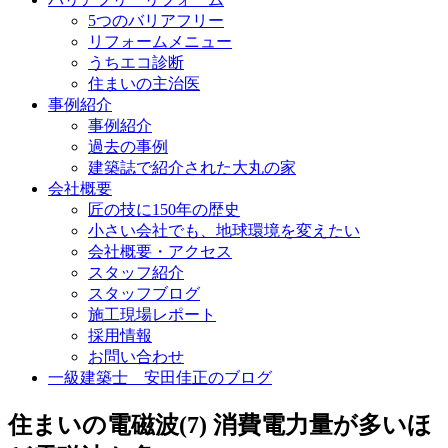
5つのバリアフリー
リフォームメニュー
うちエコ診断
住まいの主治医
事例紹介
事例紹介
過去の事例
建築誌で紹介された大丸の家
会社概要
匠の技に150年の歴史
小さい会社でも、地球環境を変えたい
会社概要・アクセス
スタッフ紹介
スタッフブログ
施工現場レポート
採用情報
お問い合わせ
一級建築士 安田佳正のブログ
住まいの電磁波(7) 消費電力量が多いほ