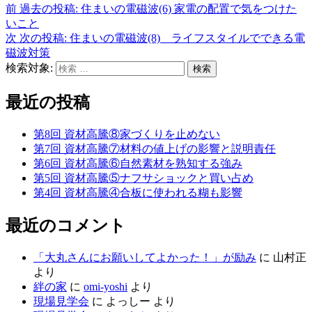
前
過去の投稿:
住まいの電磁波(6) 家電の配置で気をつけた
いこと
次
次の投稿:
住まいの電磁波(8) ライフスタイルでできる電
磁波対策
検索対象:
検索
最近の投稿
第8回 資材高騰⑧家づくりを止めない
第7回 資材高騰⑦材料の値上げの影響と説明責任
第6回 資材高騰⑥自然素材を熟知する強み
第5回 資材高騰⑤ナフサショックと買い占め
第4回 資材高騰④合板に使われる糊も影響
最近のコメント
「大丸さんにお願いしてよかった！」が励み
に
山村正
より
絆の家
に
omi-yoshi
より
現場見学会
に
よっしー
より