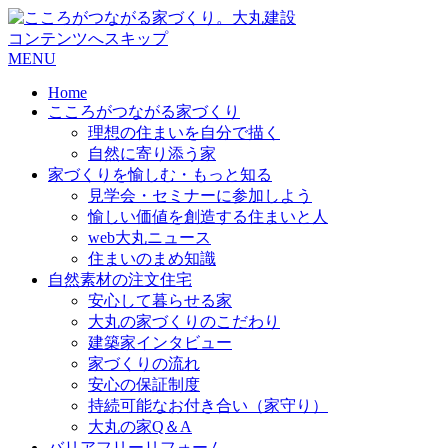
コンテンツへスキップ
MENU
Home
こころがつながる家づくり
理想の住まいを自分で描く
自然に寄り添う家
家づくりを愉しむ・もっと知る
見学会・セミナーに参加しよう
愉しい価値を創造する住まいと人
web大丸ニュース
住まいのまめ知識
自然素材の注文住宅
安心して暮らせる家
大丸の家づくりのこだわり
建築家インタビュー
家づくりの流れ
安心の保証制度
持続可能なお付き合い（家守り）
大丸の家Q＆A
バリアフリーリフォーム