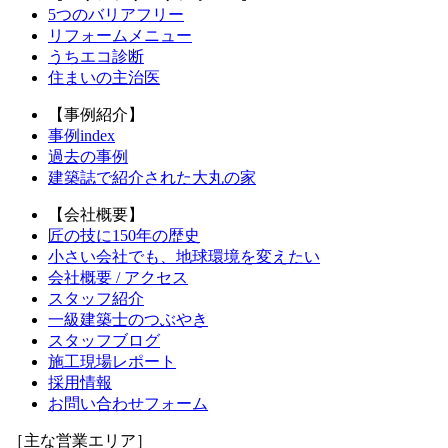
5つのバリアフリー
リフォームメニュー
うちエコ診断
住まいの主治医
【事例紹介】
事例index
過去の事例
建築誌で紹介された大丸の家
【会社概要】
匠の技に150年の歴史
小さい会社でも、地球環境を変えたい
会社概要 / アクセス
スタッフ紹介
一級建築士のつぶやき
スタッフブログ
施工現場レポート
採用情報
お問い合わせフォーム
［主な営業エリア］