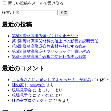
新しい投稿をメールで受け取る
検索:
最近の投稿
第8回 資材高騰⑧家づくりを止めない
第7回 資材高騰⑦材料の値上げの影響と説明責任
第6回 資材高騰⑥自然素材を熟知する強み
第5回 資材高騰⑤ナフサショックと買い占め
第4回 資材高騰④合板に使われる糊も影響
最近のコメント
「大丸さんにお願いしてよかった！」が励み
に
山村正
絆の家
に
omi-yoshi
より
現場見学会
に
よっしー
より
現場見学会
に
たかむね
より
絆の家プロジェクト
に
ひろ
より