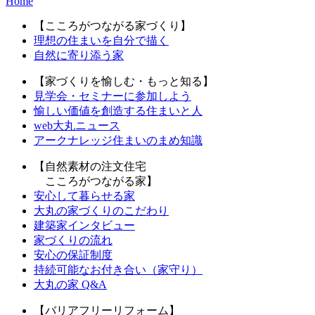
Home
【こころがつながる家づくり】
理想の住まいを自分で描く
自然に寄り添う家
【家づくりを愉しむ・もっと知る】
見学会・セミナーに参加しよう
愉しい価値を創造する住まいと人
web大丸ニュース
アークナレッジ住まいのまめ知識
【自然素材の注文住宅
こころがつながる家】
安心して暮らせる家
大丸の家づくりのこだわり
建築家インタビュー
家づくりの流れ
安心の保証制度
持続可能なお付き合い（家守り）
大丸の家 Q&A
【バリアフリーリフォーム】