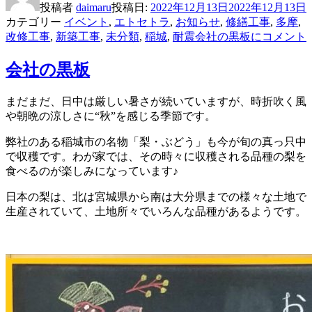
投稿者
daimaru
投稿日:
2022年12月13日
2022年12月13日
カテゴリー
イベント
,
エトセトラ
,
お知らせ
,
修繕工事
,
多摩
,
改修工事
,
新築工事
,
未分類
,
稲城
,
耐震
会社の黒板に
コメント
会社の黒板
まだまだ、日中は厳しい暑さが続いていますが、時折吹く風
や朝晩の涼しさに“秋”を感じる季節です。
弊社のある稲城市の名物「梨・ぶどう」も今が旬の真っ只中
で収穫です。わが家では、その時々に収穫される品種の梨を
食べるのが楽しみになっています♪
日本の梨は、北は宮城県から南は大分県までの様々な土地で
生産されていて、土地所々でいろんな品種があるようです。