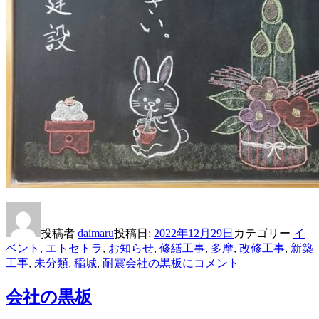
投稿者
daimaru
投稿日:
2022年12月29日
カテゴリー
イ
ベント
,
エトセトラ
,
お知らせ
,
修繕工事
,
多摩
,
改修工事
,
新築
工事
,
未分類
,
稲城
,
耐震
会社の黒板に
コメント
会社の黒板