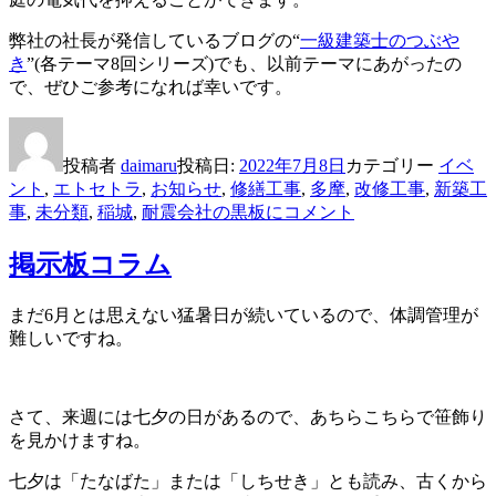
弊社の社長が発信しているブログの“
一級建築士のつぶや
き
”(各テーマ8回シリーズ)でも、以前テーマにあがったの
で、ぜひご参考になれば幸いです。
投稿者
daimaru
投稿日:
2022年7月8日
カテゴリー
イベ
ント
,
エトセトラ
,
お知らせ
,
修繕工事
,
多摩
,
改修工事
,
新築工
事
,
未分類
,
稲城
,
耐震
会社の黒板に
コメント
掲示板コラム
まだ6月とは思えない猛暑日が続いているので、体調管理が
難しいですね。
さて、来週には七夕の日があるので、あちらこちらで笹飾り
を見かけますね。
七夕は「たなばた」または「しちせき」とも読み、古くから