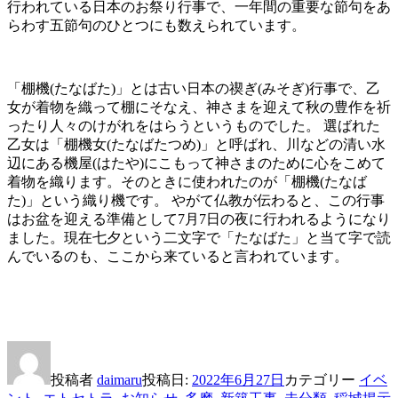
行われている日本のお祭り行事で、一年間の重要な節句をあ
らわす五節句のひとつにも数えられています。
「棚機(たなばた)」とは古い日本の禊ぎ(みそぎ)行事で、乙
女が着物を織って棚にそなえ、神さまを迎えて秋の豊作を祈
ったり人々のけがれをはらうというものでした。 選ばれた
乙女は「棚機女(たなばたつめ)」と呼ばれ、川などの清い水
辺にある機屋(はたや)にこもって神さまのために心をこめて
着物を織ります。そのときに使われたのが「棚機(たなば
た)」という織り機です。 やがて仏教が伝わると、この行事
はお盆を迎える準備として7月7日の夜に行われるようになり
ました。現在七夕という二文字で「たなばた」と当て字で読
んでいるのも、ここから来ていると言われています。
投稿者
daimaru
投稿日:
2022年6月27日
カテゴリー
イベ