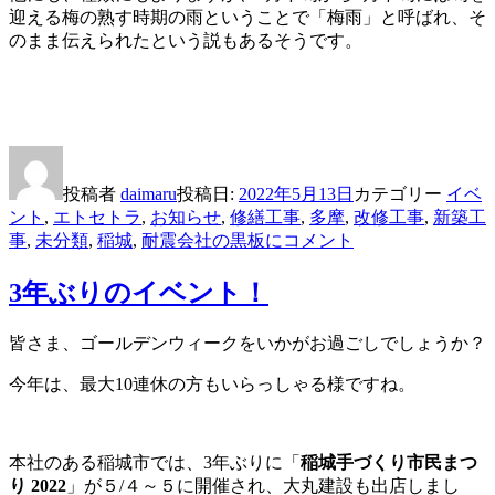
迎える梅の熟す時期の雨ということで「梅雨」と呼ばれ、そ
のまま伝えられたという説もあるそうです。
投稿者
daimaru
投稿日:
2022年5月13日
カテゴリー
イベ
ント
,
エトセトラ
,
お知らせ
,
修繕工事
,
多摩
,
改修工事
,
新築工
事
,
未分類
,
稲城
,
耐震
会社の黒板に
コメント
3年ぶりのイベント！
皆さま、ゴールデンウィークをいかがお過ごしでしょうか？
今年は、最大10連休の方もいらっしゃる様ですね。
本社のある稲城市では、3年ぶりに「
稲城手づくり市民まつ
り 2022
」が５/４～５に開催され、大丸建設も出店しまし