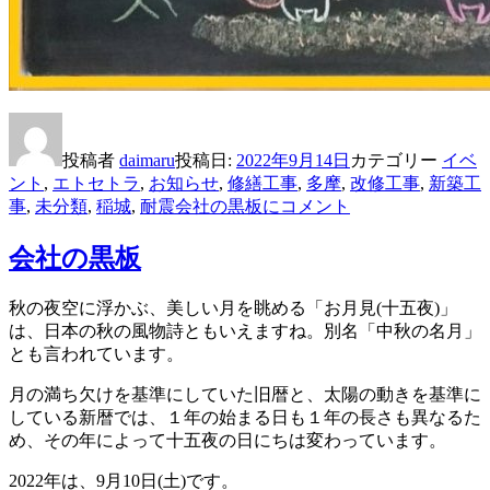
投稿者
daimaru
投稿日:
2022年9月14日
カテゴリー
イベ
ント
,
エトセトラ
,
お知らせ
,
修繕工事
,
多摩
,
改修工事
,
新築工
事
,
未分類
,
稲城
,
耐震
会社の黒板に
コメント
会社の黒板
秋の夜空に浮かぶ、美しい月を眺める「お月見(十五夜)」
は、日本の秋の風物詩ともいえますね。別名「中秋の名月」
とも言われています。
月の満ち欠けを基準にしていた旧暦と、太陽の動きを基準に
している新暦では、１年の始まる日も１年の長さも異なるた
め、その年によって十五夜の日にちは変わっています。
2022年は、9月10日(土)です。