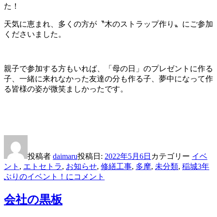
た！
天気に恵まれ、多くの方が〝木のストラップ作り〟にご参加
くださいました。
親子で参加する方もいれば、「母の日」のプレゼントに作る
子、一緒に来れなかった友達の分も作る子、夢中になって作
る皆様の姿が微笑ましかったです。
投稿者
daimaru
投稿日:
2022年5月6日
カテゴリー
イベ
ント
,
エトセトラ
,
お知らせ
,
修繕工事
,
多摩
,
未分類
,
稲城
3年
ぶりのイベント！に
コメント
会社の黒板