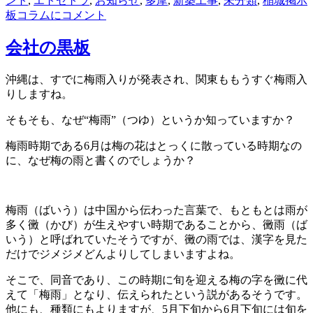
ント
,
エトセトラ
,
お知らせ
,
多摩
,
新築工事
,
未分類
,
稲城
掲示
板コラムに
コメント
会社の黒板
沖縄は、すでに梅雨入りが発表され、関東ももうすぐ梅雨入
りしますね。
そもそも、なぜ“梅雨”（つゆ）というか知っていますか？
梅雨時期である6月は梅の花はとっくに散っている時期なの
に、なぜ梅の雨と書くのでしょうか？
梅雨（ばいう）は中国から伝わった言葉で、もともとは雨が
多く黴（かび）が生えやすい時期であることから、黴雨（ば
いう）と呼ばれていたそうですが、黴の雨では、漢字を見た
だけでジメジメどんよりしてしまいますよね。
そこで、同音であり、この時期に旬を迎える梅の字を黴に代
えて「梅雨」となり、伝えられたという説があるそうです。
他にも、種類にもよりますが、5月下旬から6月下旬には旬を