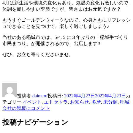
4月は新生活や環境の変化もあり、気温の変化も激しいので
体調を崩しやすい季節ですが、皆さまはお元気ですか？
もうすぐゴールデンウィークなので、心身ともにリフレッシ
ュできることを見つけて、楽しく過ごしましょう♪
当社のある稲城市では、5/4, 5 に３年ぶりの「稲城手づくり
市民まつり」が開催されるので、出店します!!
ぜひ、お立ち寄りくださいませ。
投稿者
daimaru
投稿日:
2022年4月23日
2022年4月23日
カ
テゴリー
イベント
,
エトセトラ
,
お知らせ
,
多摩
,
未分類
,
稲城
会社の黒板に
コメント
投稿ナビゲーション