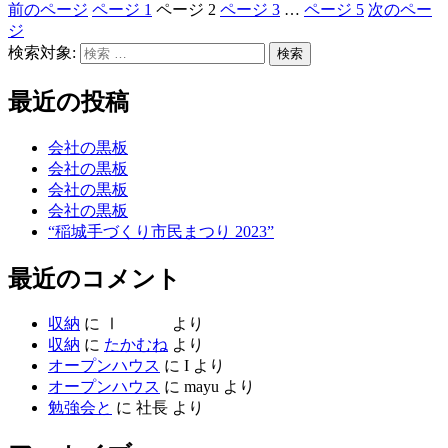
前のページ
ページ
1
ページ
2
ページ
3
…
ページ
5
次のペー
ジ
検索対象:
検索
最近の投稿
会社の黒板
会社の黒板
会社の黒板
会社の黒板
“稲城手づくり市民まつり 2023”
最近のコメント
収納
に
Ⅰ
より
収納
に
たかむね
より
オープンハウス
に
I
より
オープンハウス
に
mayu
より
勉強会と
に
社長
より