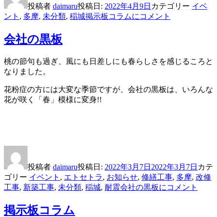
投稿者
daimaru
投稿日:
2022年4月9日
カテゴリー
イベ
ント
,
多摩
,
未分類
,
稲城
掲示板コラムに
コメント
会社の黒板
桃の節句も過ぎ、風にも日差しにも春らしさを感じるころと
なりました。
花粉症の方には大変な季節ですが、会社の黒板は、いろんな
花が咲く「春」模様に変身!!
投稿者
daimaru
投稿日:
2022年3月7日
2022年3月7日
カテ
ゴリー
イベント
,
エトセトラ
,
お知らせ
,
修繕工事
,
多摩
,
改修
工事
,
新築工事
,
未分類
,
稲城
,
耐震
会社の黒板に
コメント
掲示板コラム