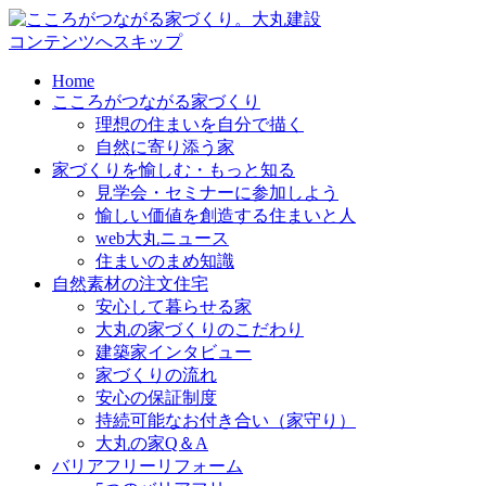
コンテンツへスキップ
Home
こころがつながる家づくり
理想の住まいを自分で描く
自然に寄り添う家
家づくりを愉しむ・もっと知る
見学会・セミナーに参加しよう
愉しい価値を創造する住まいと人
web大丸ニュース
住まいのまめ知識
自然素材の注文住宅
安心して暮らせる家
大丸の家づくりのこだわり
建築家インタビュー
家づくりの流れ
安心の保証制度
持続可能なお付き合い（家守り）
大丸の家Q＆A
バリアフリーリフォーム