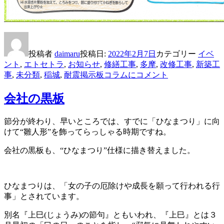
投稿者
daimaru
投稿日:
2022年2月7日
カテゴリー
イベ
ント
,
エトセトラ
,
お知らせ
,
修繕工事
,
多摩
,
改修工事
,
新築工
事
,
未分類
,
稲城
,
耐震
掲示板コラムに
コメント
会社の黒板
節分が終わり、早いところでは、すでに「ひなまつり」に向
けて“雛人形”を飾ってらっしゃる時期ですね。
会社の黒板も、“ひなまつり”仕様に描き替えました。
ひなまつりは、「女の子の厄除けや成長を願って行われる行
事」とされています。
別名『上巳(じょうみ)の節句』ともいわれ、『上巳』とは３