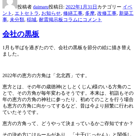
投稿者
daimaru
投稿日:
2022年1月31日
カテゴリー
イベ
ント
,
エトセトラ
,
お知らせ
,
修繕工事
,
多摩
,
改修工事
,
新築工
事
,
未分類
,
稲城
,
耐震
掲示板コラムに
コメント
会社の黒板
1月も半ばを過ぎたので、会社の黒板を節分の絵に描き替え
ました。
2022年の恵方の方角は「北北西」です。
恵方とは、その年の歳徳神(としとくじん)様のいる方角のこ
とで、その方角が毎年変わるそうです。本来は、初詣もその
年の恵方の方角の神社に参ったり、初めてのことを行う場合
も恵方の方角に向かってするなど、昔は今より頻繁に行われ
ていたそうです。
恵方の方角って、どうやって決まっているかご存知ですか？
その決め方にはルールがあり、「十干(じっかん)」と関係し