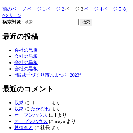
前のページ
ページ
1
ページ
2
ページ
3
ページ
4
ページ
5
次
のページ
検索対象:
検索
最近の投稿
会社の黒板
会社の黒板
会社の黒板
会社の黒板
“稲城手づくり市民まつり 2023”
最近のコメント
収納
に
Ⅰ
より
収納
に
たかむね
より
オープンハウス
に
I
より
オープンハウス
に
mayu
より
勉強会と
に
社長
より