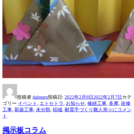
投稿者
daimaru
投稿日:
2022年2月9日
2022年2月7日
カテ
ゴリー
イベント
,
エトセトラ
,
お知らせ
,
修繕工事
,
多摩
,
改修
工事
,
新築工事
,
未分類
,
稲城
,
耐震
手づくり雛人形☆に
コメン
ト
掲示板コラム