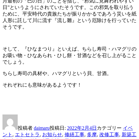
月最初の「巳の日」のことを指し、“邪気に見舞われやすい
日”というようにされていたそうです。この邪気を取り払う
ために、平安時代の貴族たちが振りかかるであろう災いを紙
人形に託して川に流す『流し雛』という厄除けを行っていた
そうです。
そして、『ひなまつり』といえば、ちらし寿司・ハマグリの
お吸い物・ひなあられ・ひし餅・甘酒などを召し上がること
でしょう。
ちらし寿司の具材や、ハマグリという貝、甘酒。
それぞれにも意味があるようです！
投稿者
daimaru
投稿日:
2022年2月4日
カテゴリー
イベ
ント
,
エトセトラ
,
お知らせ
,
修繕工事
,
多摩
,
改修工事
,
新築工