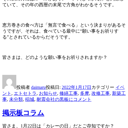
ていて、その年の西暦の末尾で方角がわかるそうです。
恵方巻きの食べ方は「無言で食べる」という決まりがあるそ
うですが、それは、食べている最中に“願い事をお祈りす
る”とされているからだそうです。
皆さまは、どのような願い事をお祈りされますか？
投稿者
daimaru
投稿日:
2022年1月17日
カテゴリー
イベ
ント
,
エトセトラ
,
お知らせ
,
修繕工事
,
多摩
,
改修工事
,
新築工
事
,
未分類
,
稲城
,
耐震
会社の黒板に
コメント
掲示板コラム
皆さま、1月22日は「カレーの日」だとご存知ですか？