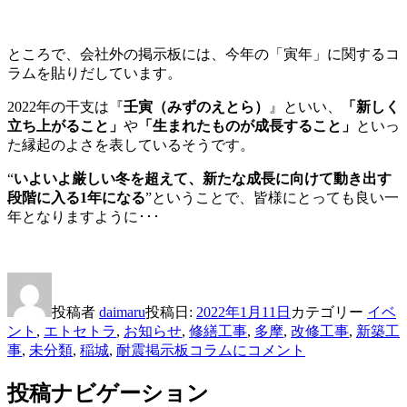
ところで、会社外の掲示板には、今年の「寅年」に関するコ
ラムを貼りだしています。
2022年の干支は『
壬寅（みずのえとら）
』といい、
「新しく
立ち上がること」
や
「生まれたものが成長すること」
といっ
た縁起のよさを表しているそうです。
“
いよいよ厳しい冬を超えて、新たな成長に向けて動き出す
段階に入る1年になる
”ということで、皆様にとっても良い一
年となりますように･･･
投稿者
daimaru
投稿日:
2022年1月11日
カテゴリー
イベ
ント
,
エトセトラ
,
お知らせ
,
修繕工事
,
多摩
,
改修工事
,
新築工
事
,
未分類
,
稲城
,
耐震
掲示板コラムに
コメント
投稿ナビゲーション