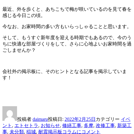
最近、外を歩くと、あちこちで梅が咲いているのを見て春を
感じる今日この頃。
今なお、お家時間の多い方もいらっしゃることと思います。
そして、もうすぐ新年度を迎える時期でもあるので、今のう
ちに快適な部屋づくりをして、さらに心地よいお家時間を過
ごしませんか？
会社外の掲示板に、そのヒントとなる記事を掲示していま
す！
投稿者
daimaru
投稿日:
2022年2月25日
カテゴリー
イベ
ント
,
エトセトラ
,
お知らせ
,
修繕工事
,
多摩
,
改修工事
,
新築工
事
,
未分類
,
稲城
,
耐震
掲示板コラムに
コメント