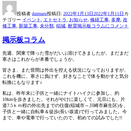
投稿者
daimaru
投稿日:
2022年1月13日
2022年1月11日
カ
テゴリー
イベント
,
エトセトラ
,
お知らせ
,
修繕工事
,
多摩
,
改
修工事
,
新築工事
,
未分類
,
稲城
,
耐震
掲示板コラムに
コメント
掲示板コラム
先週、関東で降った雪がだいぶ溶けてきましたが、まだまだ
寒さはこれからが本番でしょうか。
皆さま、また世間は外出を控える状況になっておりますが、
これを機に、寒さに負けず、好きなことで体を動かすと気分
転換にもなります♪
私は、昨年末に子供と一緒にナイトハイクに参加し、約
10kmを歩きました。それがやけに楽しくて、元旦にも、片
道7.5ｋｍ程の外出先までの往復(稲城市～川崎市麻生区)を、
子供と一緒に自転車＆徒歩(長い坂道)で行ってみました。今
まで、車や電車で行っていたので、初めての試みでした!!