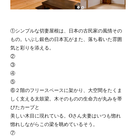
①シンプルな切妻屋根は、日本の古民家の風情その
もの。いぶし銀色の日本瓦がまた、落ち着いた雰囲
気と彩りを添える。
②
③
④
⑤
⑥２階のフリースペースに架かり、大空間をたくま
しく支える太鼓梁。木そのものの生命力が丸みを帯
びたカーブと
美しい木目に現れている。Oさん夫妻はいつも惚れ
惚れしながらこの梁を眺めているそう。
⑦