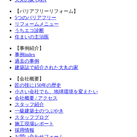
【バリアフリーリフォーム】
5つのバリアフリー
リフォームメニュー
うちエコ診断
住まいの主治医
【事例紹介】
事例index
過去の事例
建築誌で紹介された大丸の家
【会社概要】
匠の技に150年の歴史
小さい会社でも、地球環境を変えたい
会社概要 / アクセス
スタッフ紹介
一級建築士のつぶやき
スタッフブログ
施工現場レポート
採用情報
お問い合わせフォーム