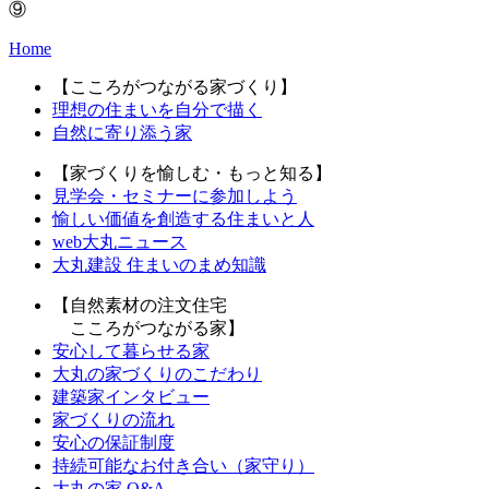
⑨
Home
【こころがつながる家づくり】
理想の住まいを自分で描く
自然に寄り添う家
【家づくりを愉しむ・もっと知る】
見学会・セミナーに参加しよう
愉しい価値を創造する住まいと人
web大丸ニュース
大丸建設 住まいのまめ知識
【自然素材の注文住宅
こころがつながる家】
安心して暮らせる家
大丸の家づくりのこだわり
建築家インタビュー
家づくりの流れ
安心の保証制度
持続可能なお付き合い（家守り）
大丸の家 Q&A