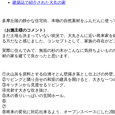
建築誌で紹介された大丸の家
多摩丘陵の静かな住宅街。本物の自然素材をふんだんに使っ
（お施主様のコメント）
まだ土地も決まっていない状況で、大丸さんに近い将来家を
る方だなと感じました。コンセプトとして、家族の存在がど
実際に住んでみて、無垢の杉の木がこんなに気持ちよいもの
材の家を建てて良かったと思います。
①火山灰を原料とする白洲そとん壁掻き落とし仕上げの外壁
②リビングと隣り合せの和室の建具を開けると、大きな一つ
③キッチンから見渡せるリビング。
④光射す大きな吹き抜け。
⑤木の香りいっぱいの玄関ホール。
⑥
⑦
⑧将来の変化に対応出来るよう、オープンスペースにした2