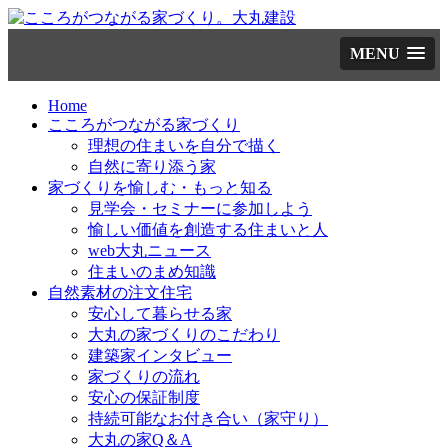
コ
MENU
ン
テ
ン
Home
ツ
こころがつながる家づくり
へ
理想の住まいを自分で描く
ス
自然に寄り添う家
キ
家づくりを愉しむ・もっと知る
ッ
見学会・セミナーに参加しよう
プ
愉しい価値を創造する住まいと人
web大丸ニュース
住まいのまめ知識
自然素材の注文住宅
安心して暮らせる家
大丸の家づくりのこだわり
建築家インタビュー
家づくりの流れ
安心の保証制度
持続可能なお付き合い（家守り）
大丸の家Q＆A