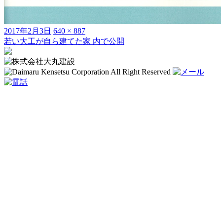
投
フ
2017年2月3日
640 × 887
稿
ル
若い大工が自ら建てた家
内で公開
投
日:
サ
稿
イ
ズ
ナ
ビ
ゲ
ー
シ
ョ
ン