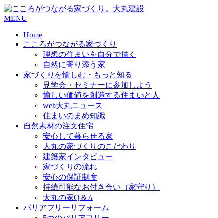
コ
MENU
ン
Home
テ
こころがつながる家づくり
ン
理想の住まいを自分で描く
ツ
自然に寄り添う家
へ
家づくりを愉しむ・もっと知る
ス
見学会・セミナーに参加しよう
キ
愉しい価値を創造する住まいと人
ッ
web大丸ニュース
プ
住まいのまめ知識
自然素材の注文住宅
安心して暮らせる家
大丸の家づくりのこだわり
建築家インタビュー
家づくりの流れ
安心の保証制度
持続可能なお付き合い（家守り）
大丸の家Q＆A
バリアフリーリフォーム
5つのバリアフリー