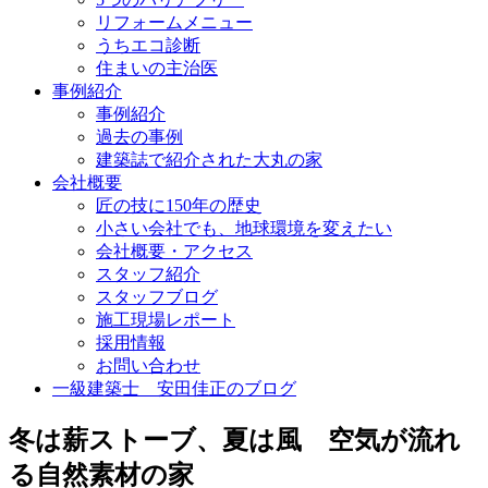
リフォームメニュー
うちエコ診断
住まいの主治医
事例紹介
事例紹介
過去の事例
建築誌で紹介された大丸の家
会社概要
匠の技に150年の歴史
小さい会社でも、地球環境を変えたい
会社概要・アクセス
スタッフ紹介
スタッフブログ
施工現場レポート
採用情報
お問い合わせ
一級建築士 安田佳正のブログ
冬は薪ストーブ、夏は風 空気が流れ
る自然素材の家